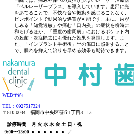
当院では、痛みや体への負担が少ないレーザー治療器
「ベルレーザープラス」を導入しています。患部に光
をあてることで、不快な音や振動を感じることなく、
ピンポイントで効果的な処置が可能です。主に、歯が
しみる「知覚過敏」や痛む「口内炎」の症状を瞬時に
和らげるほか、「重度の歯周病」におけるポケット内
の殺菌・炎症除去にも優れた効果を発揮します。ま
た、「インプラント手術後」**の傷口に照射すること
で、腫れを抑えて治りを早める効果も期待できます。
WEB予約
TEL：0927517324
〒810-0034 福岡市中央区笹丘1丁目31-13
診療時間
月
火
水
木
金
土
日・祝
9:00〜13:00
●
●
●
●
●
●
／