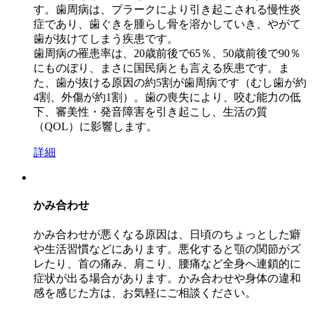
す。歯周病は、プラークにより引き起こされる慢性炎
症であり、歯ぐきを腫らし骨を溶かしていき、やがて
歯が抜けてしまう疾患です。
歯周病の罹患率は、20歳前後で65％、50歳前後で90％
にものぼり、まさに国民病とも言える疾患です。ま
た、歯が抜ける原因の約5割が歯周病です（むし歯が約
4割、外傷が約1割）。歯の喪失により、咬む能力の低
下、審美性・発音障害を引き起こし、生活の質
（QOL）に影響します。
詳細
かみ合わせ
かみ合わせが悪くなる原因は、日頃のちょっとした癖
や生活習慣などにあります。悪化すると顎の関節がズ
レたり、首の痛み、肩こり、腰痛など全身へ連鎖的に
症状が出る場合があります。かみ合わせや身体の違和
感を感じた方は、お気軽にご相談ください。