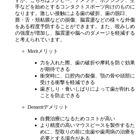
すが、こちらはラグビー、アメフト、ボクシング、空
手などを始めとするコンタクトスポーツ向けのものに
なります。激しい接触による歯の破折、歯の脱臼、
唇・舌・頬粘膜などの損傷、脳震盪などの様々な外傷
をある程度予防することができます。また、咬みしめ
の強度が増加し、脳震盪や脳へのダメージを軽減する
と考えられています。
Merit
メリット
力を入れた際、歯の破折や摩耗を防ぐ効果
が期待できる
衝突時に、口腔内の裂傷、顎の骨や頭部に
受ける衝撃を軽減できる
歯ぎしり・食いしばりによって歯が削れる
ことを防止できる
Demerit
デメリット
自費治療になるためコストが高い
より精度の高いマウスピースを製作するた
めに、型取りの前に虫歯や歯周病の治療を
必要とする場合がある