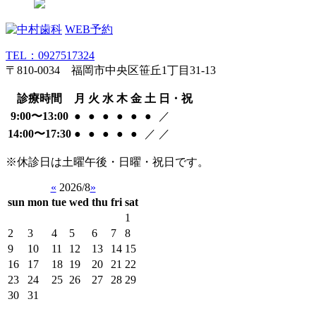
WEB予約
TEL：0927517324
〒810-0034 福岡市中央区笹丘1丁目31-13
診療時間
月
火
水
木
金
土
日・祝
9:00〜13:00
●
●
●
●
●
●
／
14:00〜17:30
●
●
●
●
●
／
／
※休診日は土曜午後・日曜・祝日です。
«
2026/8
»
sun
mon
tue
wed
thu
fri
sat
1
2
3
4
5
6
7
8
9
10
11
12
13
14
15
16
17
18
19
20
21
22
23
24
25
26
27
28
29
30
31